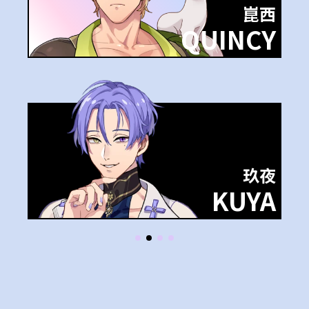
崑西
QUINCY
玖夜
KUYA