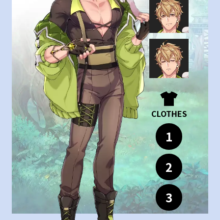
CLOTHES
1
2
3