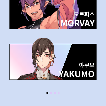
모르피스
MORVAY
야쿠모
YAKUMO