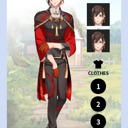
CLOTHES
1
2
3