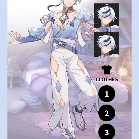
CLOTHES
1
2
3