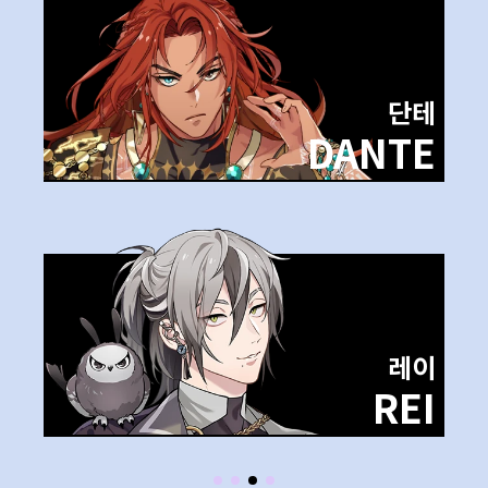
단테
DANTE
레이
REI