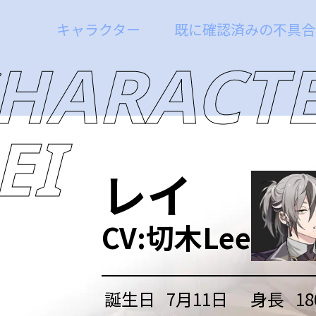
キャラクター
既に確認済みの不具合
HARACT
EI
レイ
CV:
切木Lee
誕生日
7月11日
身長
18