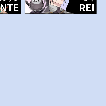
NTE
REI