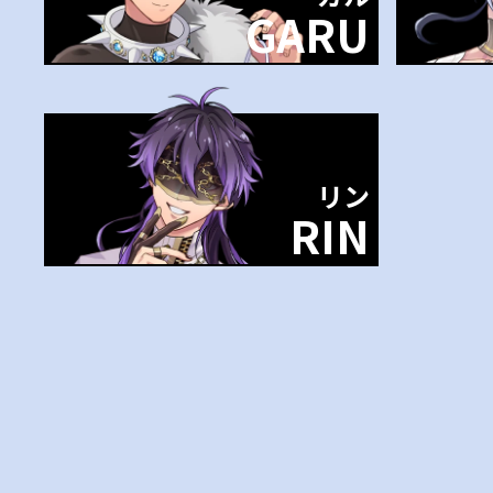
GARU
リン
RIN