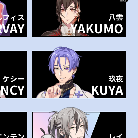
ルフィス
八雲
VAY
YAKUMO
ケシー
玖夜
INCY
KUYA
エンテン
レイ