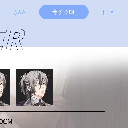
Q&A
今すぐDL
日
ER
0
CM