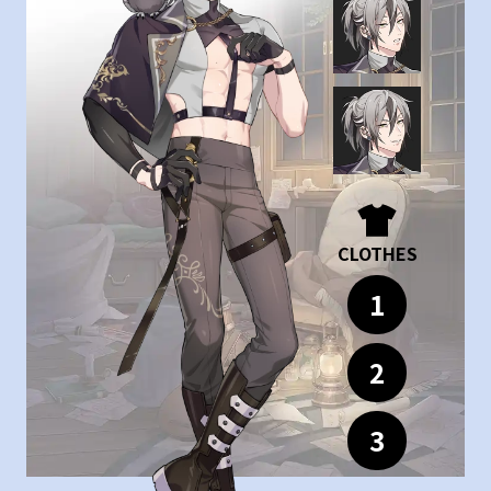
CLOTHES
1
2
3